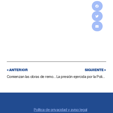
< ANTERIOR
SIGUIENTE >
Comienzan las obras de remodelación de la conexión de la A-7 con la avenida Mare Nostrum
La presión ejercida por la Policía Local empieza a dar sus frutos en un edificio de la avenida de Andalucía ocupado ilegalmente desde hace más de un año
Política de privacidad y aviso legal