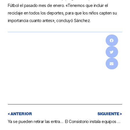
Fútbol el pasado mes de enero. «Tenemos que incluir el
reciclaje en todos los deportes, para que los niños capten su
importancia cuanto antes», concluyó Sánchez.
< ANTERIOR
SIGUIENTE >
Ya se pueden retirar las entradas gratuitas para el Día de Mijas en Tivoli, que será el 10 de mayo
El Consistorio instala equipos de iluminación led en más de 50 farolas del centro histórico del Pueblo