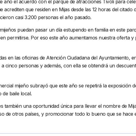
 año el acuerdo con el parque de atracciones Tivoli para celeb
 acrediten que residen en Mijas desde las 12 horas del citado 
icieron casi 3.200 personas el año pasado.
s mijeños puedan pasar un día estupendo en familia en este par
n permitirse. Por eso este año aumentamos nuestra oferta y p
das en las oficinas de Atención Ciudadana del Ayuntamiento, en 
 a cinco personas y además, con ella se obtendrá un descuento
omercial mijeño subrayó que este año se repetirá la exposición 
 de baile local.
 es también una oportunidad única para llevar el nombre de Mija
uso de otros países, y promocionar todo lo bueno que se hace