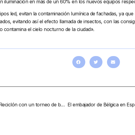
n iluminación en más de un 60% en los nuevos equipos respect
s led, evitan la contaminación lumínica de fachadas, ya que est
ados, evitando así el efecto llamada de insectos, con las consi
o contamina el cielo nocturno de la ciudad».
El Patronato de Deportes se une a la campaña de El Reciclón con un torneo de baloncesto