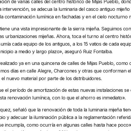
ación de varias calles del centro histórico de Mijas Pueblo, do
 intervención, se adecua la luminaria del casco antiguo mijeño 
la contaminación lumínica en fachadas y en el cielo nocturno m
iene una vista impresionante de la sierra mijeña. Seguimos con e
las urbanizaciones mijeñas. Ahora, toca el turno al centro hist
mía cada equipo de los antiguos, a los 15 vatios de cada equip
icipio a medio y largo plazo», aseguró Ruiz Fontalba.
ealizado ya en una quincena de calles de Mijas Pueblo, como c
imos días en calle Alegre, Charcones y otras que conforman el 
el nuevo material por parte de los distribuidores.
que el período de amortización de estas nuevas instalaciones 
a renovación lumínica, con lo que el ahorro es inmediato».
rquez, señaló que la renovación de toda la luminaria mijeña tie
pio y adecuar la iluminación pública a la reglamentación referi
a se incumpla, como ocurría en algunas calles hasta hace poc