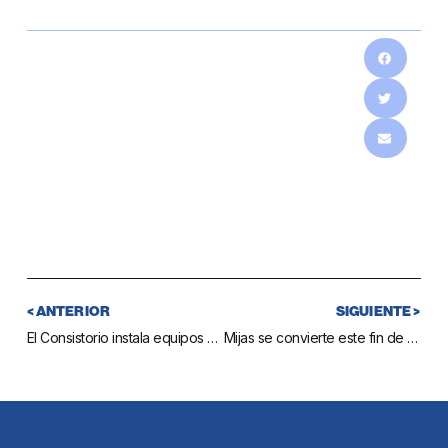
< ANTERIOR
SIGUIENTE >
El Consistorio instala equipos de iluminación led en más de 50 farolas del centro histórico del Pueblo
Mijas se convierte este fin de semana en la capital nacional de la moda con la Pasarela del Mar