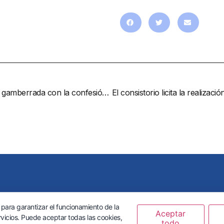
La intuición de dos policías locales logra resolver una gamberrada con la confesión de su autor
651 Mijas (Málaga)
Política de privacidad y
 para garantizar el funcionamiento de la
Aceptar
vicios. Puede aceptar todas las cookies,
todo