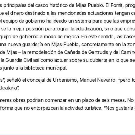
s principales del casco histórico de Mijas Pueblo. El Fomit, pr
el dinero destinado a las mencionadas actuaciones tengan caráct
 el equipo de gobierno ha ideado un sistema para que las empre
izarse la mejor posición para lograr la adjudicación, sino que
quipo de gobierno a modo de mejora. En este sentido, las bases
na nueva guardería en Mijas Pueblo, concretamente en la zona
de Mijas – la remodelación de Cañada de Gertrudis y del Camino
e la Guardia Civil así como actuar sobre su cubierta en lo que 
 junto a la biblioteca municipal.
as”, señaló el concejal de Urbanismo, Manuel Navarro, “pero 
icataria”.
rimeras obras podrían comenzar en un plazo de seis meses. No 
 forma que no entorpezcan la actividad turística. “Nos gustarí