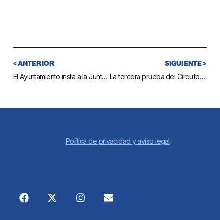
< ANTERIOR
SIGUIENTE >
El Ayuntamiento insta a la Junta de Andalucía a que exija el sellado del vertedero de Entrerríos
La tercera prueba del Circuito de Millas Populares de Mijas será el 19 de abril
Política de privacidad y aviso legal