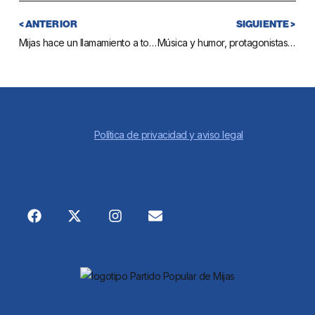
< ANTERIOR
SIGUIENTE >
Mijas hace un llamamiento a todas las urbanizaciones para que convenien con el Ayuntamiento el pago y mantenimiento del alumbrado viario
Música y humor, protagonistas de la programación del segundo trimestre del Teatro de Las Lagunas
Política de privacidad y aviso legal