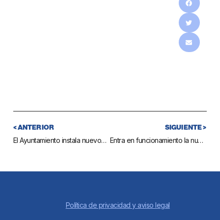
< ANTERIOR
SIGUIENTE >
El Ayuntamiento instala nuevos buzones en el diseminado de La Alberquilla
Entra en funcionamiento la nueva conexión de la avenida Mare Nostrum con la autovía A-7
Política de privacidad y aviso legal