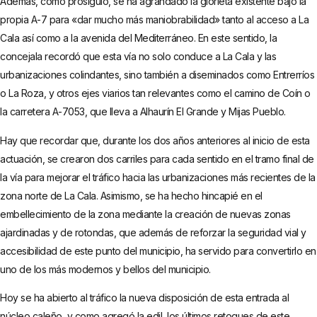
Además, como prosiguió, se ha agrandado la glorieta existente bajo la
propia A-7 para «dar mucho más maniobrabilidad» tanto al acceso a La
Cala así como a la avenida del Mediterráneo. En este sentido, la
concejala recordó que esta vía no solo conduce a La Cala y las
urbanizaciones colindantes, sino también a diseminados como Entrerríos
o La Roza, y otros ejes viarios tan relevantes como el camino de Coín o
la carretera A-7053, que lleva a Alhaurín El Grande y Mijas Pueblo.
Hay que recordar que, durante los dos años anteriores al inicio de esta
actuación, se crearon dos carriles para cada sentido en el tramo final de
la vía para mejorar el tráfico hacia las urbanizaciones más recientes de la
zona norte de La Cala. Asimismo, se ha hecho hincapié en el
embellecimiento de la zona mediante la creación de nuevas zonas
ajardinadas y de rotondas, que además de reforzar la seguridad vial y
accesibilidad de este punto del municipio, ha servido para convertirlo en
uno de los más modernos y bellos del municipio.
Hoy se ha abierto al tráfico la nueva disposición de esta entrada al
núcleo caleño, y como agregó la edil, los últimos retoques de este