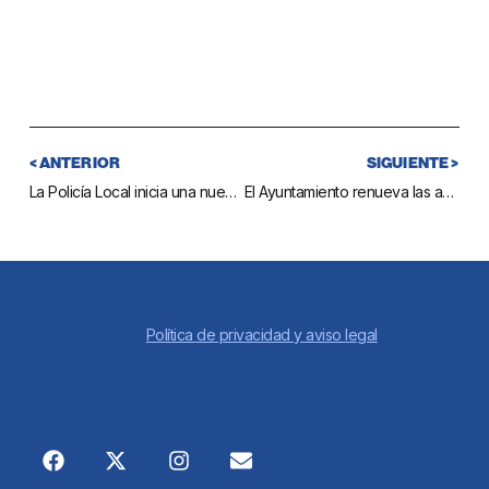
< ANTERIOR
SIGUIENTE >
La Policía Local inicia una nueva campaña de control en la vía pública para que los dueños de los perros recojan las deposiciones de sus mascotas
El Ayuntamiento renueva las aceras del entorno del colegio San Francisco de Asís para mejorar la seguridad de vecinos y escolares
Política de privacidad y aviso legal