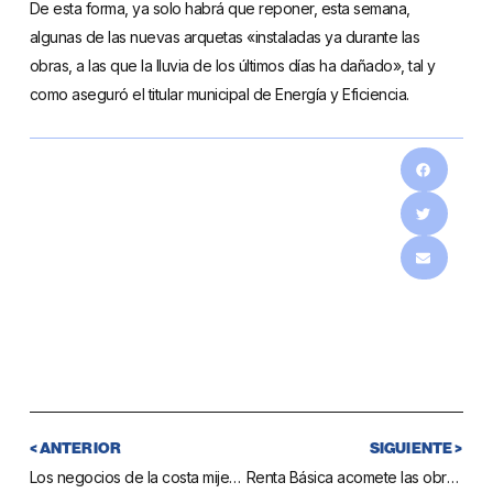
De esta forma, ya solo habrá que reponer, esta semana,
algunas de las nuevas arquetas «instaladas ya durante las
obras, a las que la lluvia de los últimos días ha dañado», tal y
como aseguró el titular municipal de Energía y Eficiencia.
< ANTERIOR
SIGUIENTE >
Los negocios de la costa mijeña serán protagonistas de la Guía Senda Litoral editada por Hecho en Mijas
Renta Básica acomete las obras de mejora en la urbanización Riviera del Sol