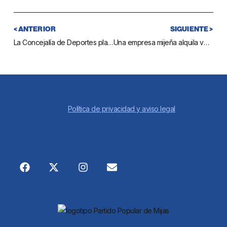
< ANTERIOR
SIGUIENTE >
La Concejalía de Deportes plantea una oferta de 3×2 en las clases de spinning en Las Lagunas
Una empresa mijeña alquila vehículos eléctricos para que los turistas con movilidad reducida y de avanzada edad visiten Mijas Pueblo
Política de privacidad y aviso legal