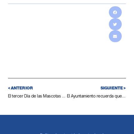
< ANTERIOR
SIGUIENTE >
El tercer Día de las Mascotas de Mijas servirá para dar a conocer los beneficios de terapias con animales para discapacitados
El Ayuntamiento recuerda que los restos de poda y los escombros se tienen que depositar en el punto limpio de La Cala