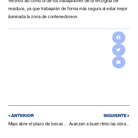
vecinos así como la de los trabajadores de la recogida de
residuos, ya que trabajarán de forma más segura al estar mejor
iluminada la zona de contenedores».
< ANTERIOR
SIGUIENTE >
Mijas abre el plazo de becas educativas del curso 2013-2014 para ponerse al día en los retrasos acumulados por anteriores gobiernos en estas ayudas
Avanzan a buen ritmo las obras de remodelación de un tramo de acerado del camino de Coín