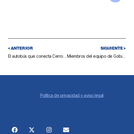
< ANTERIOR
SIGUIENTE >
El autobús que conecta Cerros del Águila con Las Lagunas seguirá prestando el servicio en agosto
Miembros del equipo de Gobierno se reúnen con las asociaciones de vecinos para conocer sus demandas en materia de seguridad ciudadana
Política de privacidad y aviso legal