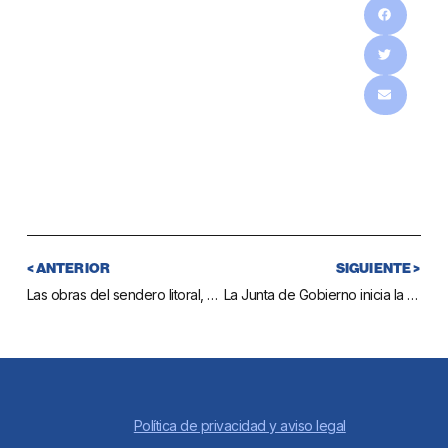
< ANTERIOR
SIGUIENTE >
Las obras del sendero litoral, al 50% de su ejecución
La Junta de Gobierno inicia la tramitación de un plan parcial que permitirá la construcción de 495 viviendas en Rincón del Hinojal
Política de privacidad y aviso legal