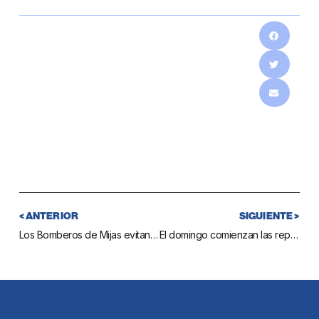
< ANTERIOR
SIGUIENTE >
Los Bomberos de Mijas evitan un intento de suicidio con gas que podría haber originado una importante explosión en un edificio de Las Lagunas
El domingo comienzan las repoblaciones forestales de manos de voluntarios y colectivos vecinales