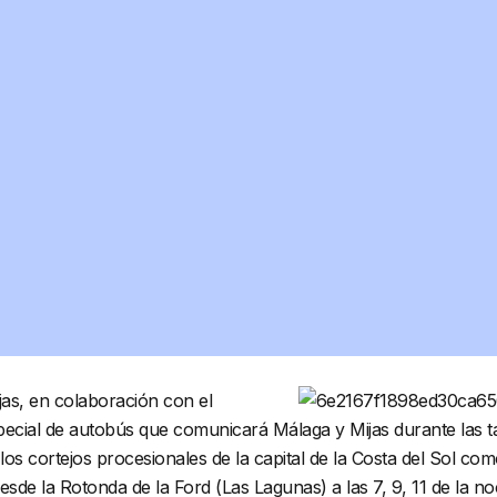
jas, en colaboración con el
special de autobús que comunicará Málaga y Mijas durante las 
os cortejos procesionales de la capital de la Costa del Sol co
sde la Rotonda de la Ford (Las Lagunas) a las 7, 9, 11 de la n