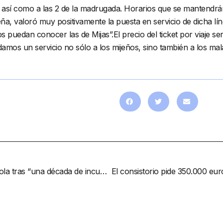
he, así como a las 2 de la madrugada. Horarios que se mantendrá
, valoró muy positivamente la puesta en servicio de dicha líne
uedan conocer las de Mijas”.El precio del ticket por viaje ser
amos un servicio no sólo a los mijeños, sino también a los ma
El PP exige la construcción del CHARE Mijas-Fuengirola tras “una década de incumplimientos”