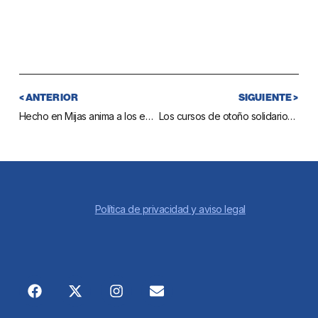
< ANTERIOR
SIGUIENTE >
Hecho en Mijas anima a los empresarios gastronómicos locales a incorporar sus productos a la marca Sabor a Málaga
Los cursos de otoño solidarios consiguen más de un centenar de productos de higiene para familias necesitadas
Política de privacidad y aviso legal