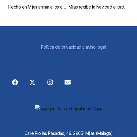
Hecho en Mijas anima a los empresarios mijeños a proteger el medio ambiente con la Guía de Sostenibilidad para las Pyme
Mijas recibe la Navidad el próximo lunes con el encendido del alumbrado navideño
Política de privacidad y aviso legal
Calle Río las Pasadas, 49. 29651 Mijas (Málaga)