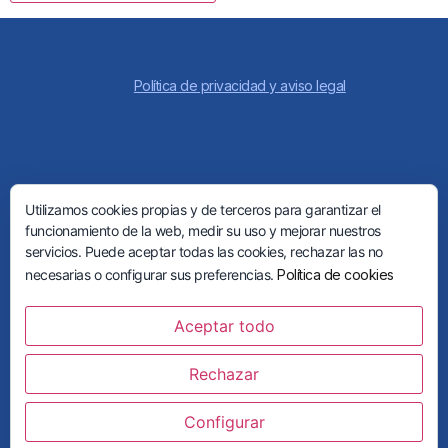
Política de privacidad y aviso legal
Utilizamos cookies propias y de terceros para garantizar el
funcionamiento de la web, medir su uso y mejorar nuestros
servicios. Puede aceptar todas las cookies, rechazar las no
necesarias o configurar sus preferencias.
Política de cookies
Aceptar todo
Calle Río las Pasadas, 49. 29651 Mijas (Málaga)
Rechazar
952 58 80 63
Configurar