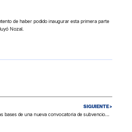
tento de haber podido inaugurar esta primera parte
luyó Nozal.
SIGUIENTE >
Hecho en Mijas da a conocer las bases de una nueva convocatoria de subvenciones del Instituto Andaluz de la Juventud para la creación de empresas jóvenes