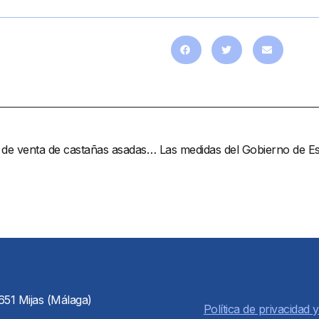
Mijas reparte una veintena de permisos para puestos de venta de castañas asadas en la vía pública
651 Mijas (Málaga)
Política de privacidad y