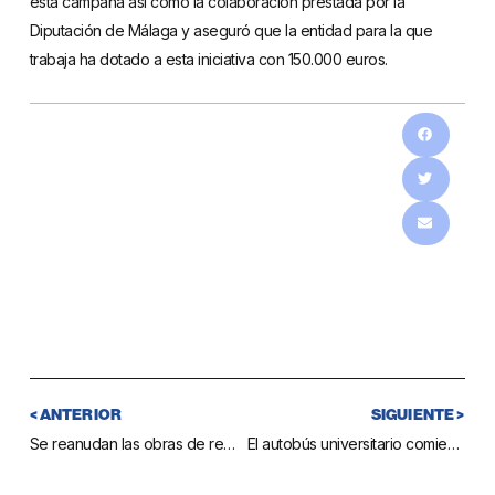
esta campaña así como la colaboración prestada por la
Diputación de Málaga y aseguró que la entidad para la que
trabaja ha dotado a esta iniciativa con 150.000 euros.
< ANTERIOR
SIGUIENTE >
Se reanudan las obras de remodelación integral de la barriada de Los Cordobeses, en La Cala
El autobús universitario comienza a prestar su servicio el próximo lunes 22 de septiembre