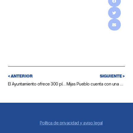
< ANTERIOR
SIGUIENTE >
El Ayuntamiento ofrece 300 plazas más para el viaje al Caminito del Rey para todas las edades
Mijas Pueblo cuenta con una nueva guía audiovisual en cinco idiomas para recorrer el casco histórico
Política de privacidad y aviso legal