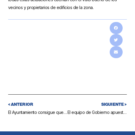
vecinos y propietarios de edificios de la zona.
< ANTERIOR
SIGUIENTE >
El Ayuntamiento consigue que se retiren 130 metros de cableado aéreo en el entorno de la Butiplaya
El equipo de Gobierno apuesta por la formación e incrementa la dotación para becas para alumnos de la Universidad Popular