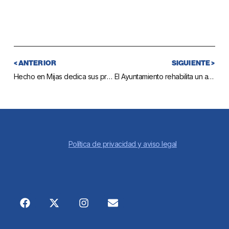
< ANTERIOR
SIGUIENTE >
Hecho en Mijas dedica sus próximas jornadas empresariales al sector de la hostelería
El Ayuntamiento rehabilita un antiguo horno para que los jubilados del municipio puedan hacer pan
Política de privacidad y aviso legal