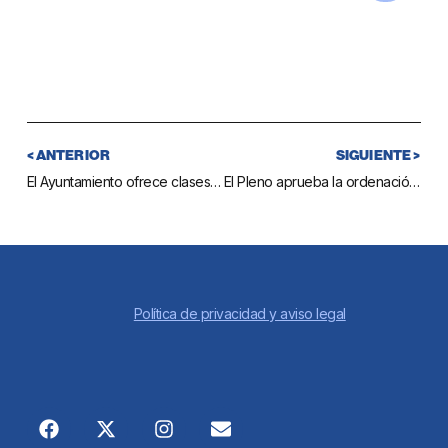
< ANTERIOR
SIGUIENTE >
El Ayuntamiento ofrece clases gratuitas de golf a niños y jóvenes mijeños de entre 5 y 16 años
El Pleno aprueba la ordenación del nombre de las calles de urbanizaciones para evitar duplicidades y mejorar el funcionamiento de los servicios públicos
Política de privacidad y aviso legal