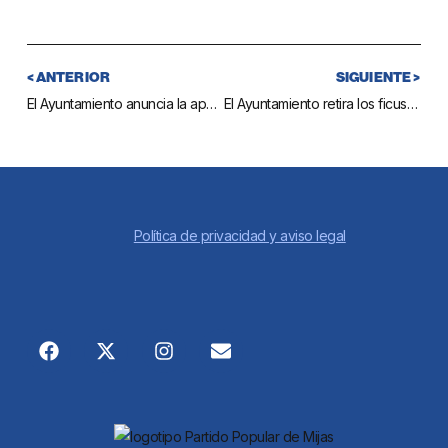
< ANTERIOR
SIGUIENTE >
El Ayuntamiento anuncia la apertura del plazo de inscripción de la Granja Escuela del albergue de Entrerríos en Semana Blanca
El Ayuntamiento retira los ficus de un tramo del bulevar de La Cala que estaban causando daños en el acerado y la calzada
Política de privacidad y aviso legal