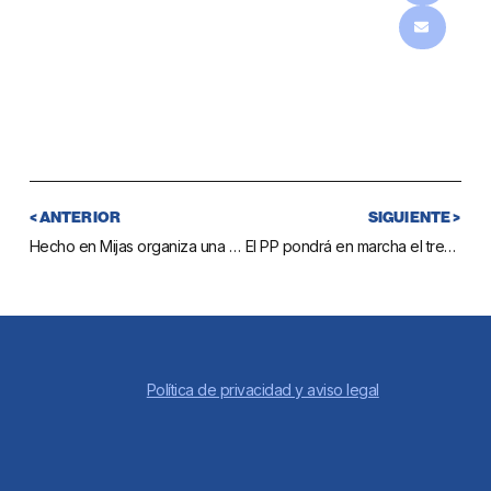
< ANTERIOR
SIGUIENTE >
Hecho en Mijas organiza una Jornada Empresarial para dar a conocer en el sector la Pasarela del Mar
El PP pondrá en marcha el tren litoral con la solución que beneficie a más ciudadanos
Política de privacidad y aviso legal