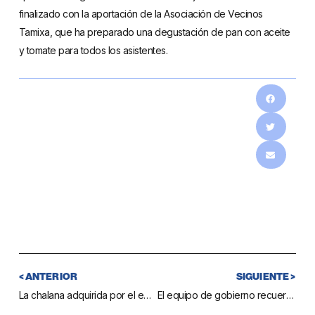
finalizado con la aportación de la Asociación de Vecinos
Tamixa, que ha preparado una degustación de pan con aceite
y tomate para todos los asistentes.
< ANTERIOR
SIGUIENTE >
La chalana adquirida por el equipo de gobierno es bautizada al modo tradicional
El equipo de gobierno recuerda que no puede mantener la rebaja del IBI para empadronados tras haber sido anulada por el gobierno de Zapatero