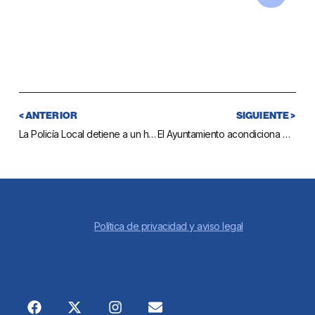
< ANTERIOR
SIGUIENTE >
La Policía Local detiene a un hombre mientras trataba de entrar a robar en una vivienda de Las Lagunas
El Ayuntamiento acondiciona el litoral para repoblar 2.000 plantas marítimas autóctonas
Política de privacidad y aviso legal