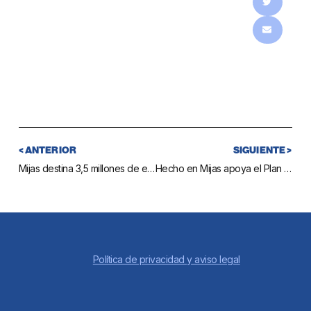
< ANTERIOR
SIGUIENTE >
Mijas destina 3,5 millones de euros a cinco importantes proyectos para mejorar la calidad de vida de los vecinos del municipio
Hecho en Mijas apoya el Plan de Implantación de la Garantía Juvenil ofreciendo información para fomentar la contratación de jóvenes de entre 16 y 25 años
Política de privacidad y aviso legal