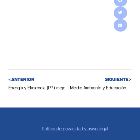
< ANTERIOR
SIGUIENTE >
Energía y Eficiencia (PP) mejora la iluminación viaria de la urbanización Alhamar para reforzar la seguridad en la zona
Medio Ambiente y Educación (PP) trabajan en una nueva campaña escolar de reciclaje para que los niños conciencien a sus padres de la necesidad de esta práctica
Política de privacidad y aviso legal