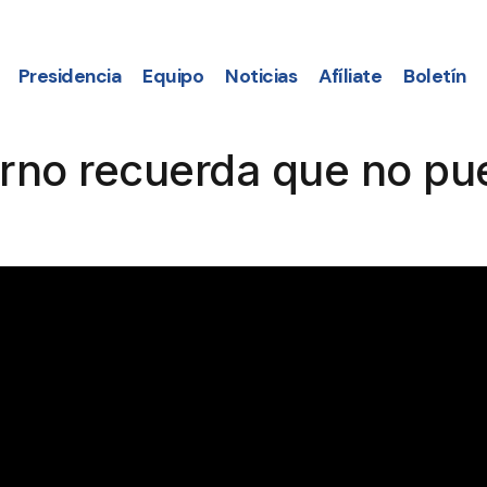
Presidencia
Equipo
Noticias
Afíliate
Boletín
erno recuerda que no pu