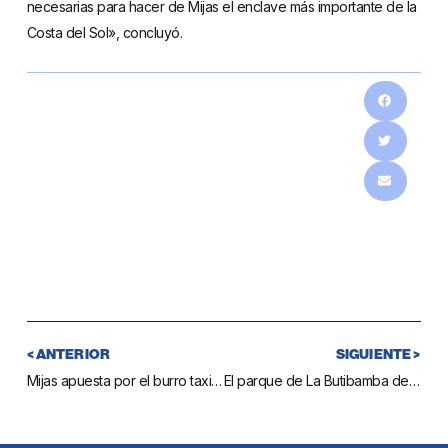
necesarias para hacer de Mijas el enclave más importante de la
Costa del Sol», concluyó.
< ANTERIOR
SIGUIENTE >
Mijas apuesta por el burro taxi como elemento de promoción para incentivar las ventas en los establecimientos de toda la localidad
El parque de La Butibamba de La Cala será el escenario del V Día de las Mascotas de Mijas