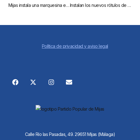
Mijas instala una marquesina en la parada de taxis del Centro de Salud de Las Lagunas para aliviar de las inclemencias del tiempo a usuarios y taxistas
Instalan los nuevos rótulos de calles de Mijas Pueblo
Política de privacidad y aviso legal
Calle Río las Pasadas, 49. 29651 Mijas (Málaga)