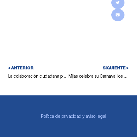
< ANTERIOR
SIGUIENTE >
La colaboración ciudadana permite al Ayuntamiento reducir los cobros en ejecutiva un 7,5%
Mijas celebra su Carnaval los días 21 y 22 de febrero
Política de privacidad y aviso legal