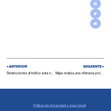
< ANTERIOR
SIGUIENTE >
Restricciones al tráfico esta noche en la A7 a la altura de Mijas Costa por la retirada de farolas
Mijas realiza una ofensiva promocional en Holanda para exponer a turoperadores la oferta turística vinculada a la naturaleza
Política de privacidad y aviso legal