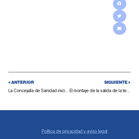
< ANTERIOR
SIGUIENTE >
La Concejalía de Sanidad inicia una campaña informativa sobre higiene y buenos hábitos para negocios de hostelería
El montaje de la salida de la tercera etapa La Vuelta Ciclista a España del próximo lunes obligará a restringir el entorno del bulevar de La Cala desde la madrugada del domingo 23
Política de privacidad y aviso legal