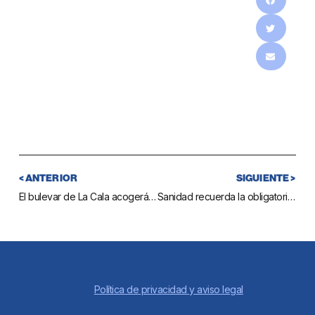
< ANTERIOR
SIGUIENTE >
El bulevar de La Cala acogerá una verbena los días 16 y 17 de octubre para celebrar la festividad de su Patrona, Santa Teresa de Jesús
Sanidad recuerda la obligatoriedad de tramitar la licencia de tenencia de perros peligrosos a los propietarios de éstos
Política de privacidad y aviso legal