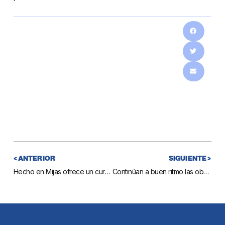
< ANTERIOR
SIGUIENTE >
Hecho en Mijas ofrece un curso para que los desempleados obtengan el carné de manipulador de alimentos de forma gratuita
Continúan a buen ritmo las obras del colector del entorno de Islas Marianas, que solucionarán los problemas de saneamiento de Las Lagunas