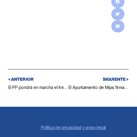
< ANTERIOR
SIGUIENTE >
El PP pondrá en marcha el tren litoral con la solución que beneficie a más ciudadanos
El Ayuntamiento de Mijas firma un acuerdo con farmacéuticos locales para recoger las jeringuillas de los diabéticos insulino-dependientes
Política de privacidad y aviso legal