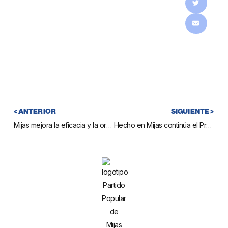
< ANTERIOR
SIGUIENTE >
Mijas mejora la eficacia y la organización del sistema de notificaciones oficiales
Hecho en Mijas continúa el Proyecto Escalera con dos talleres sobre las habilidades sociales y cómo hacer entrevistas de trabajo