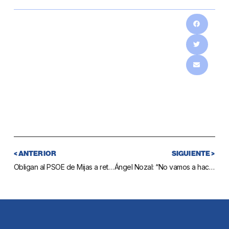
< ANTERIOR
SIGUIENTE >
Obligan al PSOE de Mijas a retirar una publicación engañosa e injuriosa que vertía mentiras sobre una empresa mijeña
Ángel Nozal: “No vamos a hacer mítines porque preferimos escuchar y resolver los problemas de los verdaderos protagonistas de Mijas: la gente”